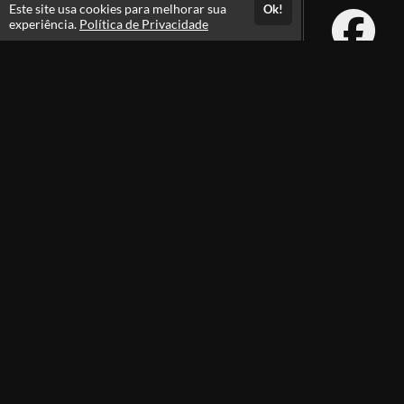
Este site usa cookies para melhorar sua
Ok!
experiência.
Política de Privacidade
Atendimento
Atendimento de segunda a sexta das 08:15 ás 12:15 e das 14:00 ás
18:15 - (Horário de Brasília)
+55 66 3532-2441
+55 66 99256-7417
Fale Conosco
CNPJ: 18.285.952/0001-64
Páginas
Professores(as)
Política de Privacidade