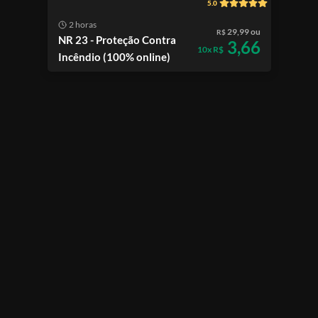
5.0
2 horas
29,99 ou
R$
NR 23 - Proteção Contra
3,66
10x R$
Incêndio (100% online)