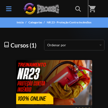
shopping_cart
Início
/
Categorias
/
NR 23 - Proteção Contra Incêndios
Cursos (1)
Ordenar por