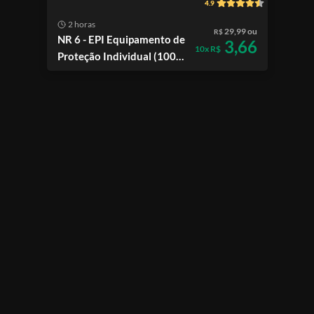
4.9
2 horas
29,99 ou
R$
NR 6 - EPI Equipamento de
3,66
10x R$
Proteção Individual (100%
online)