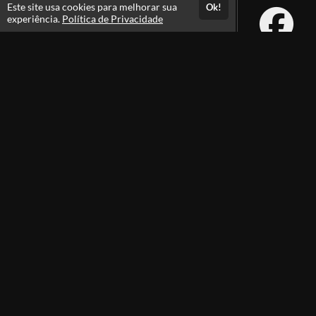
Este site usa cookies para melhorar sua
Ok!
experiência.
Política de Privacidade
Atendimento
Atendimento de segunda a sexta das 08:15 ás 12:15 e das 14:00 ás
18:15 - (Horário de Brasília)
+55 66 3532-2441
+55 66 99256-7417
Fale Conosco
CNPJ: 18.285.952/0001-64
Páginas
Professores(as)
Política de Privacidade