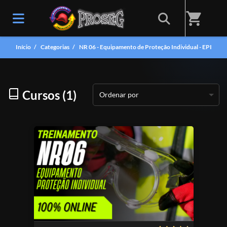
shopping_cart
Início
/
Categorias
/
NR 06 - Equipamento de Proteção Individual - EPI
Cursos (1)
Ordenar por