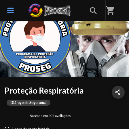
shopping_cart
Proteção Respiratória
Diálogo de Segurança
Baseado em 207 avaliações
1 hora de carga horária