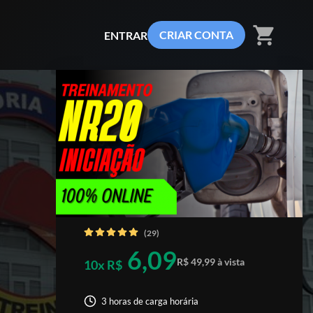
shopping_cart
CRIAR CONTA
ENTRAR
(29)
6,09
R$ 49,99 à vista
10x R$
3 horas de carga horária