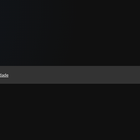
idade
Páginas
Professores(as)
Termos de Uso