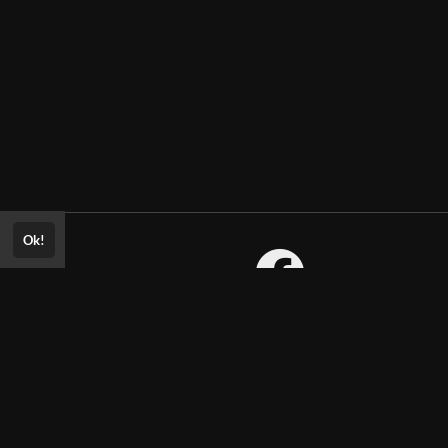
Ok!
Consultar Certificado
Consulte aqui a autenticidade do
Política de Privacidade
certificado.